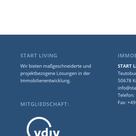
START LIVING
IMMO
Wir bieten maßgeschneiderte und
START L
projektbezogene Lösungen in der
Teutobur
Immobilienentwicklung.
50678 K
info@star
Telefon:
Fax: +49
MITGLIEDSCHAFT: