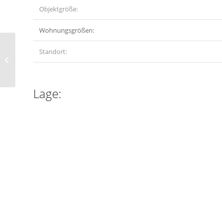
Objektgröße:
Wohnungsgrößen:
Standort:
St.-Josef-Platz 10,
Koblenz
Lage: