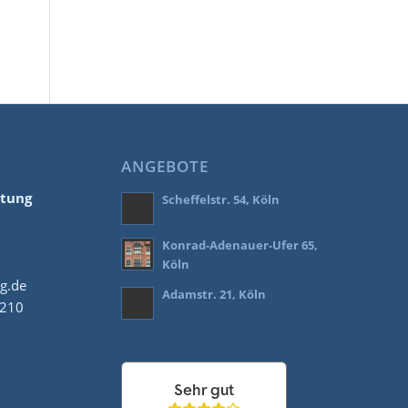
ANGEBOTE
ltung
Scheffelstr. 54, Köln
Konrad-Adenauer-Ufer 65,
Köln
ng.de
Adamstr. 21, Köln
8210