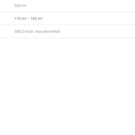
509 m²
110 m² – 165 m²
50823 Köln, Neuehrenfeld