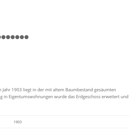
1
2
3
4
5
6
7
8
 Jahr 1903 liegt in der mit altem Baumbestand gesäumten
ng in Eigentumswohnungen wurde das Erdgeschoss erweitert und
1903