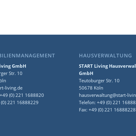
BILIENMANAGEMENT
HAUSVERWALTUNG
iving GmbH
START Living Hausverwa
ger Str. 10
GmbH
öln
Teutoburger Str. 10
t-living.de
50678 Köln
 +49 (0) 221 1688820
hausverwaltung@start-livi
 (0) 221 16888229
Telefon: +49 (0) 221 1688
Fax: +49 (0) 221 16888228