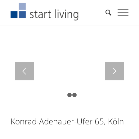
Weiter
1
2
3
Konrad-Adenauer-Ufer 65, Köln